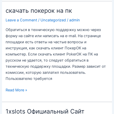
скачать покерок на пк
скачать
покерок
Leave a Comment
/
Uncategorized
/
admin
на
пк
Обратиться в техническую поддержку можно через
форму на сайте или написать на e-mail. На странице
площадки есть ответы на частые вопросы и
инструкция, как скачать клиент ПокерОК на
компьютер. Если скачать клиент PokerOK на ПК на
русском не удается, то следует обратиться в
техническую поддержку площадки. Размер зависит от
комиссии, которую заплатил пользователь.
Пользователю требуется
Read More »
1xslots Официальный Сайт
1xslots