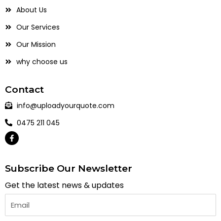
About Us
Our Services
Our Mission
why choose us
Contact
info@uploadyourquote.com
0475 211 045
F
a
c
e
b
Subscribe Our Newsletter
o
o
k
Get the latest news & updates
-
f