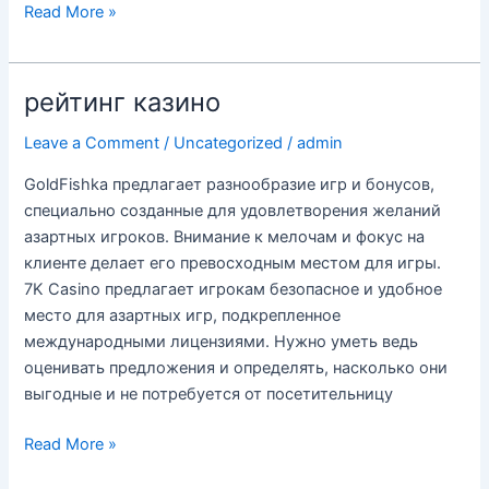
Read More »
рейтинг казино
рейтинг
казино
Leave a Comment
/
Uncategorized
/
admin
GoldFishka предлагает разнообразие игр и бонусов,
специально созданные для удовлетворения желаний
азартных игроков. Внимание к мелочам и фокус на
клиенте делает его превосходным местом для игры.
7K Casino предлагает игрокам безопасное и удобное
место для азартных игр, подкрепленное
международными лицензиями. Нужно уметь ведь
оценивать предложения и определять, насколько они
выгодные и не потребуется от посетительницу
Read More »