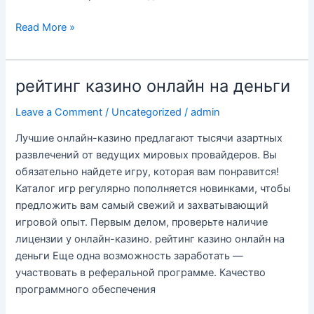
Read More »
рейтинг казино онлайн на деньги
рейтинг
казино
Leave a Comment
/
Uncategorized
/
admin
онлайн
на
Лучшие онлайн-казино предлагают тысячи азартных
деньги
развлечений от ведущих мировых провайдеров. Вы
обязательно найдете игру, которая вам понравится!
Каталог игр регулярно пополняется новинками, чтобы
предложить вам самый свежий и захватывающий
игровой опыт. Первым делом, проверьте наличие
лицензии у онлайн-казино. рейтинг казино онлайн на
деньги Еще одна возможность заработать —
участвовать в реферальной программе. Качество
программного обеспечения