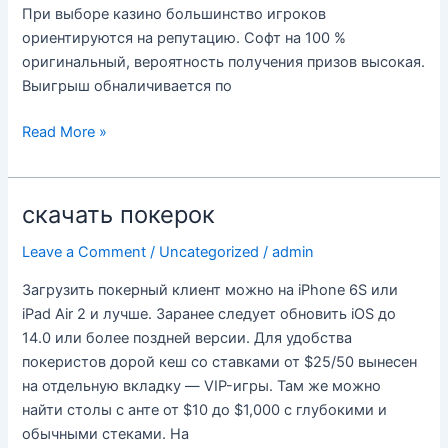
При выборе казино большинство игроков
ориентируются на репутацию. Софт на 100 %
оригинальный, вероятность получения призов высокая.
Выигрыш обналичивается по
Read More »
скачать покерок
скачать
покерок
Leave a Comment
/
Uncategorized
/
admin
Загрузить покерный клиент можно на iPhone 6S или
iPad Air 2 и лучше. Заранее следует обновить iOS до
14.0 или более поздней версии. Для удобства
покеристов дорой кеш со ставками от $25/50 вынесен
на отдельную вкладку — VIP-игры. Там же можно
найти столы с анте от $10 до $1,000 с глубокими и
обычными стеками. На