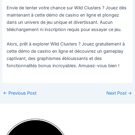
Envie de tenter votre chance sur Wild Clusters ? Jouez dès
maintenant à cette démo de casino en ligne et plongez
dans un univers de jeu unique et divertissant. Aucun
téléchargement ni inscription requis pour essayer ce jeu.
Alors, prêt à explorer Wild Clusters ? Jouez gratuitement à
cette démo de casino en ligne et découvrez un gameplay
captivant, des graphismes éblouissants et des
fonctionnalités bonus incroyables. Amusez-vous bien !
←
Previous Post
Next Post
→