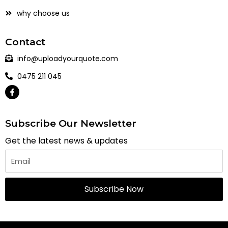
why choose us
Contact
info@uploadyourquote.com
0475 211 045
F
a
c
e
b
Subscribe Our Newsletter
o
o
k
Get the latest news & updates
-
f
Subscribe Now