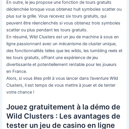
En outre, le jeu propose une fonction de tours gratuits
déclenchée lorsque vous obtenez huit symboles scatter ou
plus sur la grille. Vous recevez six tours gratuits, qui
peuvent être réenclenchés si vous obtenez trois symboles
scatter ou plus pendant les tours gratuits.
En résumé, Wild Clusters est un jeu de machine à sous en
ligne passionnant avec un mécanisme de cluster unique,
des fonctionnalités telles que les wilds, les tumbling reels et
les tours gratuits, offrant une expérience de jeu
divertissante et potentiellement rentable pour les joueurs
en France.
Alors, si vous êtes prêt à vous lancer dans l’aventure Wild
Clusters, il est temps de vous mettre à jouer et de tenter
votre chance !
Jouez gratuitement à la démo de
Wild Clusters : Les avantages de
tester un jeu de casino en ligne