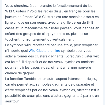
Vous cherchez à comprendre le fonctionnement du jeu
Wild Clusters ? Voici les règles du jeu en français pour les
joueurs en France.Wild Clusters est une machine à sous en
ligne unique en son genre, avec une grille de jeu de 8×8
cases et un mécanisme de cluster paysan. Vous gagnez en
créant des groupes de cinq symboles ou plus qui se
touchent horizontalement ou verticalement.
Le symbole wild, représenté par une étoile, peut remplacer
n’importe quel
Wild Clusters online
symbole pour vous
aider à former des clusters gagnants. Lorsqu’un cluster wild
est formé, il disparaît et de nouveaux symboles tombent
pour remplir les cases vides, offrant ainsi une nouvelle
chance de gagner.
La fonction Tumble est un autre aspect intéressant du jeu,
car elle permet aux symboles gagnants de disparaître et
d’être remplacés par de nouveaux symboles, offrant ainsi la
possibilité de créer plusieurs clusters gagnants à partir d’un
seul tour.