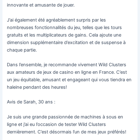
innovante et amusante de jouer.
J’ai également été agréablement surpris par les
nombreuses fonctionnalités du jeu, telles que les tours
gratuits et les multiplicateurs de gains. Cela ajoute une
dimension supplémentaire d’excitation et de suspense à
chaque partie.
Dans l’ensemble, je recommande vivement Wild Clusters
aux amateurs de jeux de casino en ligne en France. C’est
un jeu équitable, amusant et engageant qui vous tiendra en
haleine pendant des heures!
Avis de Sarah, 30 ans :
Je suis une grande passionnée de machines à sous en
ligne et j’ai eu l’occasion de tester Wild Clusters
dernièrement. C’est désormais l’un de mes jeux préférés!