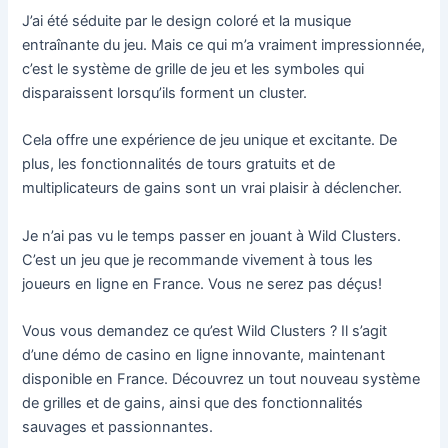
J’ai été séduite par le design coloré et la musique
entraînante du jeu. Mais ce qui m’a vraiment impressionnée,
c’est le système de grille de jeu et les symboles qui
disparaissent lorsqu’ils forment un cluster.
Cela offre une expérience de jeu unique et excitante. De
plus, les fonctionnalités de tours gratuits et de
multiplicateurs de gains sont un vrai plaisir à déclencher.
Je n’ai pas vu le temps passer en jouant à Wild Clusters.
C’est un jeu que je recommande vivement à tous les
joueurs en ligne en France. Vous ne serez pas déçus!
Vous vous demandez ce qu’est Wild Clusters ? Il s’agit
d’une démo de casino en ligne innovante, maintenant
disponible en France. Découvrez un tout nouveau système
de grilles et de gains, ainsi que des fonctionnalités
sauvages et passionnantes.