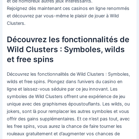
et de nombreux autres jeux intéressants.
Rejoignez dès maintenant ces casinos en ligne renommés
et découvrez par vous-même le plaisir de jouer à Wild
Clusters.
Découvrez les fonctionnalités de
Wild Clusters : Symboles, wilds
et free spins
Découvrez les fonctionnalités de Wild Clusters : Symboles,
wilds et free spins. Plongez dans l’univers du casino en
ligne et laissez-vous séduire par ce jeu innovant. Les
symboles de Wild Clusters offrent une expérience de jeu
unique avec des graphismes époustouflants. Les wilds, ou
jokers, sont là pour remplacer les autres symboles et vous
offrir des gains supplémentaires. Et ce n’est pas tout, avec
les free spins, vous aurez la chance de faire tourner les
rouleaux gratuitement et d’augmenter vos chances de