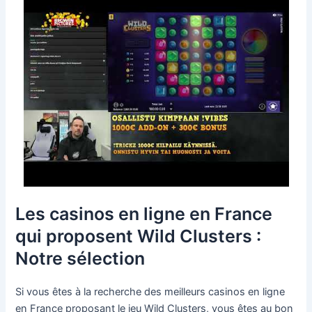
Les casinos en ligne en France
qui proposent Wild Clusters :
Notre sélection
Si vous êtes à la recherche des meilleurs casinos en ligne
en France proposant le jeu Wild Clusters, vous êtes au bon