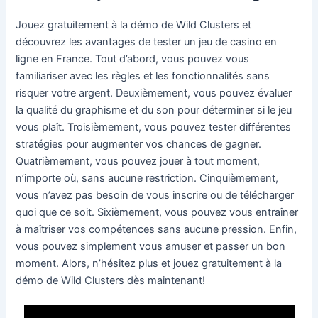
Jouez gratuitement à la démo de Wild Clusters et
découvrez les avantages de tester un jeu de casino en
ligne en France. Tout d’abord, vous pouvez vous
familiariser avec les règles et les fonctionnalités sans
risquer votre argent. Deuxièmement, vous pouvez évaluer
la qualité du graphisme et du son pour déterminer si le jeu
vous plaît. Troisièmement, vous pouvez tester différentes
stratégies pour augmenter vos chances de gagner.
Quatrièmement, vous pouvez jouer à tout moment,
n’importe où, sans aucune restriction. Cinquièmement,
vous n’avez pas besoin de vous inscrire ou de télécharger
quoi que ce soit. Sixièmement, vous pouvez vous entraîner
à maîtriser vos compétences sans aucune pression. Enfin,
vous pouvez simplement vous amuser et passer un bon
moment. Alors, n’hésitez plus et jouez gratuitement à la
démo de Wild Clusters dès maintenant!