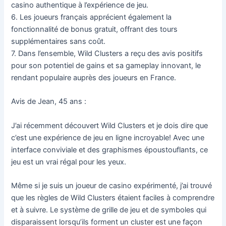
casino authentique à l’expérience de jeu.
6. Les joueurs français apprécient également la
fonctionnalité de bonus gratuit, offrant des tours
supplémentaires sans coût.
7. Dans l’ensemble, Wild Clusters a reçu des avis positifs
pour son potentiel de gains et sa gameplay innovant, le
rendant populaire auprès des joueurs en France.
Avis de Jean, 45 ans :
J’ai récemment découvert Wild Clusters et je dois dire que
c’est une expérience de jeu en ligne incroyable! Avec une
interface conviviale et des graphismes époustouflants, ce
jeu est un vrai régal pour les yeux.
Même si je suis un joueur de casino expérimenté, j’ai trouvé
que les règles de Wild Clusters étaient faciles à comprendre
et à suivre. Le système de grille de jeu et de symboles qui
disparaissent lorsqu’ils forment un cluster est une façon