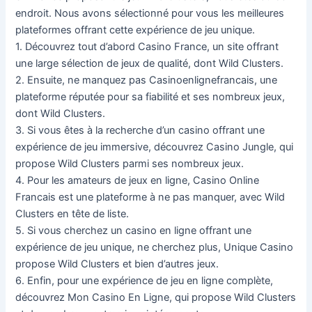
endroit. Nous avons sélectionné pour vous les meilleures
plateformes offrant cette expérience de jeu unique.
1. Découvrez tout d’abord Casino France, un site offrant
une large sélection de jeux de qualité, dont Wild Clusters.
2. Ensuite, ne manquez pas Casinoenlignefrancais, une
plateforme réputée pour sa fiabilité et ses nombreux jeux,
dont Wild Clusters.
3. Si vous êtes à la recherche d’un casino offrant une
expérience de jeu immersive, découvrez Casino Jungle, qui
propose Wild Clusters parmi ses nombreux jeux.
4. Pour les amateurs de jeux en ligne, Casino Online
Francais est une plateforme à ne pas manquer, avec Wild
Clusters en tête de liste.
5. Si vous cherchez un casino en ligne offrant une
expérience de jeu unique, ne cherchez plus, Unique Casino
propose Wild Clusters et bien d’autres jeux.
6. Enfin, pour une expérience de jeu en ligne complète,
découvrez Mon Casino En Ligne, qui propose Wild Clusters