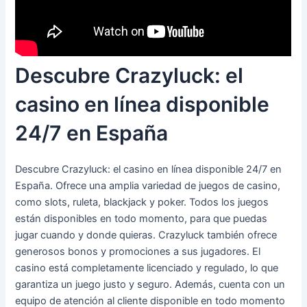
Descubre Crazyluck: el
casino en línea disponible
24/7 en España
Descubre Crazyluck: el casino en línea disponible 24/7 en
España. Ofrece una amplia variedad de juegos de casino,
como slots, ruleta, blackjack y poker. Todos los juegos
están disponibles en todo momento, para que puedas
jugar cuando y donde quieras. Crazyluck también ofrece
generosos bonos y promociones a sus jugadores. El
casino está completamente licenciado y regulado, lo que
garantiza un juego justo y seguro. Además, cuenta con un
equipo de atención al cliente disponible en todo momento