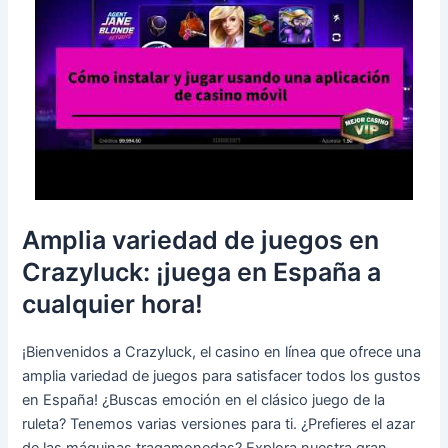
Amplia variedad de juegos en
Crazyluck: ¡juega en España a
cualquier hora!
¡Bienvenidos a Crazyluck, el casino en línea que ofrece una
amplia variedad de juegos para satisfacer todos los gustos
en España! ¿Buscas emoción en el clásico juego de la
ruleta? Tenemos varias versiones para ti. ¿Prefieres el azar
de las máquinas tragamonedas? Explora nuestra gran