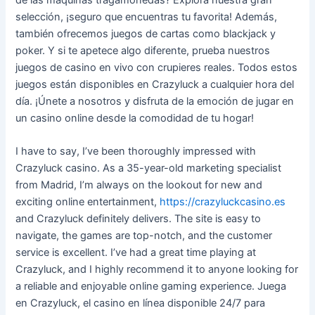
selección, ¡seguro que encuentras tu favorita! Además,
también ofrecemos juegos de cartas como blackjack y
poker. Y si te apetece algo diferente, prueba nuestros
juegos de casino en vivo con crupieres reales. Todos estos
juegos están disponibles en Crazyluck a cualquier hora del
día. ¡Únete a nosotros y disfruta de la emoción de jugar en
un casino online desde la comodidad de tu hogar!
I have to say, I’ve been thoroughly impressed with
Crazyluck casino. As a 35-year-old marketing specialist
from Madrid, I’m always on the lookout for new and
exciting online entertainment,
https://crazyluckcasino.es
and Crazyluck definitely delivers. The site is easy to
navigate, the games are top-notch, and the customer
service is excellent. I’ve had a great time playing at
Crazyluck, and I highly recommend it to anyone looking for
a reliable and enjoyable online gaming experience. Juega
en Crazyluck, el casino en línea disponible 24/7 para