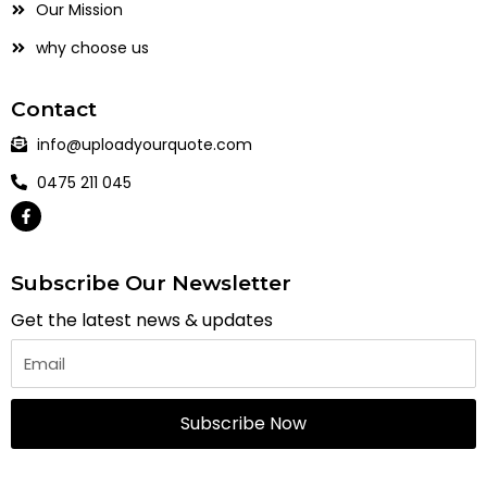
Our Mission
why choose us
Contact
info@uploadyourquote.com
0475 211 045
F
a
c
e
b
Subscribe Our Newsletter
o
o
k
Get the latest news & updates
-
f
Subscribe Now