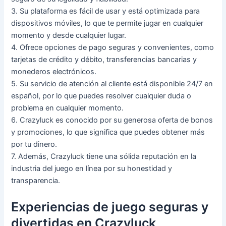
3. Su plataforma es fácil de usar y está optimizada para
dispositivos móviles, lo que te permite jugar en cualquier
momento y desde cualquier lugar.
4. Ofrece opciones de pago seguras y convenientes, como
tarjetas de crédito y débito, transferencias bancarias y
monederos electrónicos.
5. Su servicio de atención al cliente está disponible 24/7 en
español, por lo que puedes resolver cualquier duda o
problema en cualquier momento.
6. Crazyluck es conocido por su generosa oferta de bonos
y promociones, lo que significa que puedes obtener más
por tu dinero.
7. Además, Crazyluck tiene una sólida reputación en la
industria del juego en línea por su honestidad y
transparencia.
Experiencias de juego seguras y
divertidas en Crazyluck