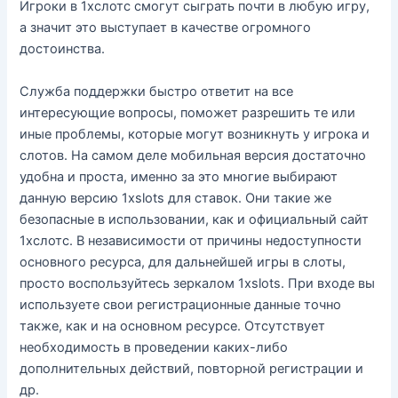
Игроки в 1хслотс смогут сыграть почти в любую игру,
а значит это выступает в качестве огромного
достоинства.
Служба поддержки быстро ответит на все
интересующие вопросы, поможет разрешить те или
иные проблемы, которые могут возникнуть у игрока и
слотов. На самом деле мобильная версия достаточно
удобна и проста, именно за это многие выбирают
данную версию 1xslots для ставок. Они такие же
безопасные в использовании, как и официальный сайт
1хслотс. В независимости от причины недоступности
основного ресурса, для дальнейшей игры в слоты,
просто воспользуйтесь зеркалом 1xslots. При входе вы
используете свои регистрационные данные точно
также, как и на основном ресурсе. Отсутствует
необходимость в проведении каких-либо
дополнительных действий, повторной регистрации и
др.