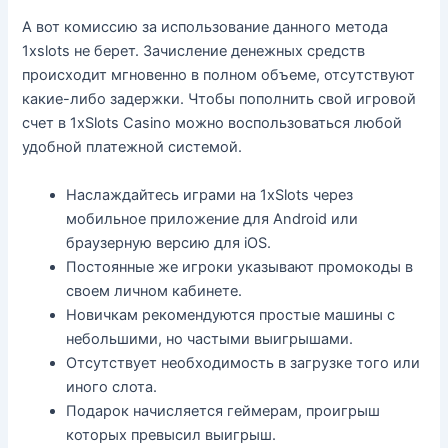
А вот комиссию за использование данного метода
1xslots не берет. Зачисление денежных средств
происходит мгновенно в полном объеме, отсутствуют
какие-либо задержки. Чтобы пополнить свой игровой
счет в 1xSlots Casino можно воспользоваться любой
удобной платежной системой.
Наслаждайтесь играми на 1xSlots через
мобильное приложение для Android или
браузерную версию для iOS.
Постоянные же игроки указывают промокоды в
своем личном кабинете.
Новичкам рекомендуются простые машины с
небольшими, но частыми выигрышами.
Отсутствует необходимость в загрузке того или
иного слота.
Подарок начисляется геймерам, проигрыш
которых превысил выигрыш.