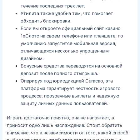
течение последних трех лет.
Утилита также удобна тем, что помогает
обходить блокировки.
Если вы откроете официальный сайт казино
1хСлотс на своем телефоне или планшете, по
умолчанию запустится мобильная версия,
отличающаяся несколько упрощенным
дизайном.
Бонусные средства переводятся на основной
депозит после полного отыгрыша.
Оперируя под юрисдикцией Curacao, эта
платформа гарантирует честность игрового
процесса, прозрачные выплаты и надежную
защиту личных данных пользователей.
Играть достаточно приятно, она не напрягает, а
приносит одно лишь наслаждение. Стоит обратить
внимание, что в независимости от того, какой способ