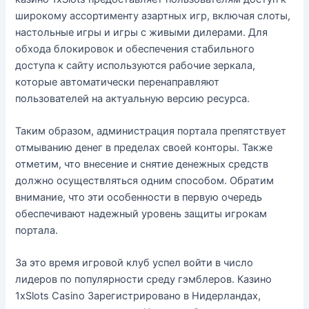
широкому ассортименту азартных игр, включая слоты,
настольные игры и игры с живыми дилерами. Для
обхода блокировок и обеспечения стабильного
доступа к сайту используются рабочие зеркала,
которые автоматически перенаправляют
пользователей на актуальную версию ресурса.
Таким образом, администрация портала препятствует
отмыванию денег в пределах своей конторы. Также
отметим, что внесение и снятие денежных средств
должно осуществляться одним способом. Обратим
внимание, что эти особенности в первую очередь
обеспечивают надежный уровень защиты игрокам
портала.
За это время игровой клуб успел войти в число
лидеров по популярности среду гэмблеров. Казино
1xSlots Casino Зарегистрировано в Нидерландах,