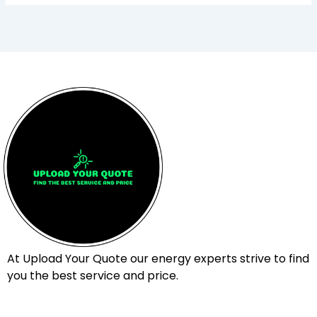
At Upload Your Quote our energy experts strive to find
you the best service and price.