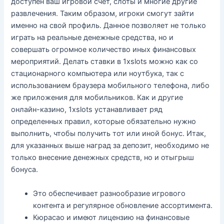
доступен ваш игровой счет, слоты и многие другие
развлечения. Таким образом, игроки смогут зайти
именно на свой профиль. Данное позволяет не только
играть на реальные денежные средства, но и
совершать огромное количество иных финансовых
мероприятий. Делать ставки в 1xslots можно как со
стационарного компьютера или ноутбука, так с
использованием браузера мобильного телефона, либо
же приложения для мобильников. Как и другие
онлайн-казино, 1xslots устанавливает ряд
определенных правил, которые обязательно нужно
выполнить, чтобы получить тот или иной бонус. Итак,
для указанных выше наград за депозит, необходимо не
только внесение денежных средств, но и отыгрыш
бонуса.
Это обеспечивает разнообразие игрового
контента и регулярное обновление ассортимента.
Кюрасао и имеют лицензию на финансовые